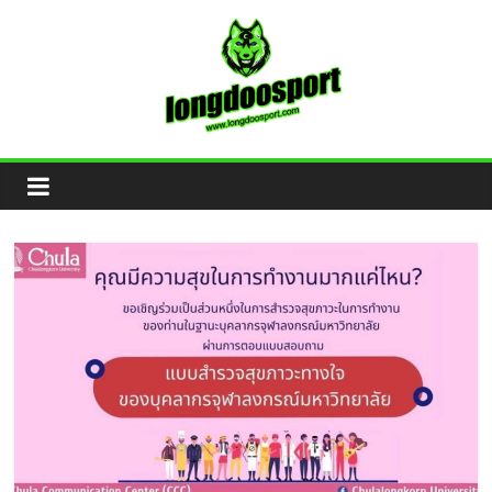
Skip
to
content
Longdoosport
เว็บ
แทง
บอล
พนัน
บอล
ออนไลน์
จ่าย