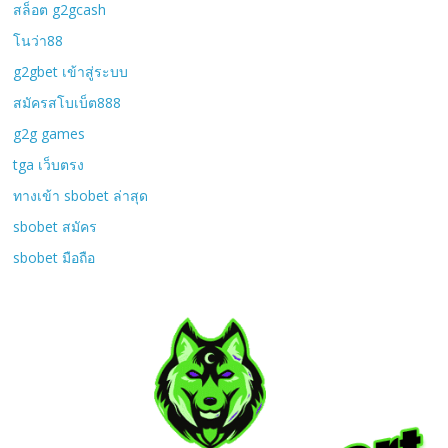
สล็อต g2gcash
โนว่า88
g2gbet เข้าสู่ระบบ
สมัครสโบเบ็ต888
g2g games
tga เว็บตรง
ทางเข้า sbobet ล่าสุด
sbobet สมัคร
sbobet มือถือ