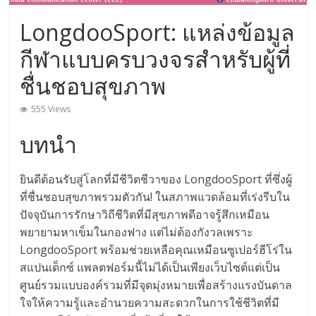
ดี
LongdooSport: แหล่งข้อมูล
ที่สุด
มี
กีฬาแบบครบวงจรสำหรับผู้ที่
บอล
ให้
ชื่นชอบสุขภาพ
เดิม
พัน
555 Views
ต่อ
บทนำ
เนื่อง
ตลอด
ทั้ง
ยินดีต้อนรับสู่โลกที่มีชีวิตชีวาของ LongdooSport ที่ซึ่งผู้
วัน
ที่ชื่นชอบสุขภาพรวมตัวกัน! ในสภาพแวดล้อมที่เร่งรีบใน
ปัจจุบันการรักษาวิถีชีวิตที่มีสุขภาพดีอาจรู้สึกเหมือน
พยายามหาเข็มในกองฟาง แต่ไม่ต้องกังวลเพราะ
LongdooSport พร้อมช่วยเหลือคุณเหมือนซูเปอร์ฮีโร่ใน
สแปนเด็กซ์ แพลตฟอร์มนี้ไม่ได้เป็นเพียงเว็บไซต์แต่เป็น
ศูนย์รวมแบบองค์รวมที่มีจุดมุ่งหมายเพื่อสร้างแรงบันดาล
ใจให้ความรู้และอำนวยความสะดวกในการใช้ชีวิตที่มี