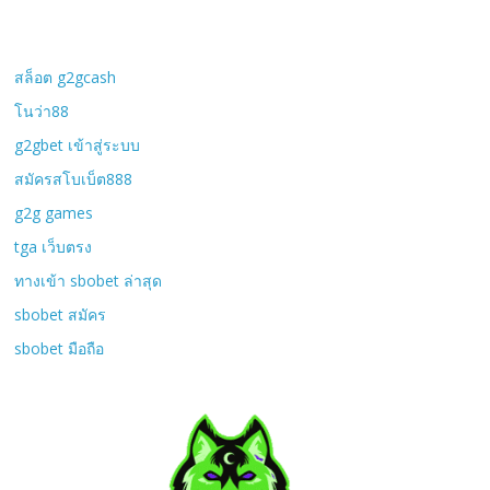
สล็อต g2gcash
โนว่า88
g2gbet เข้าสู่ระบบ
สมัครสโบเบ็ต888
g2g games
tga เว็บตรง
ทางเข้า sbobet ล่าสุด
sbobet สมัคร
sbobet มือถือ