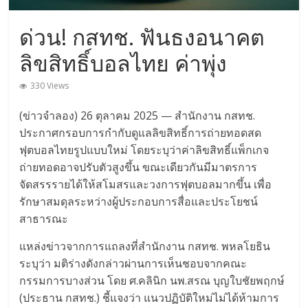
ดี
ที่สุด
ด่วน! กสทช. ฟันธงอนาคต
มี
ลิขสิทธิ์บอลไทย ค่าพุ่ง
บอล
ให้
330 Views
เดิม
พัน
(ข่าวจำลอง) 26 ตุลาคม 2025 — สำนักงาน กสทช.
ต่อ
ประกาศกรอบการกำกับดูแลลิขสิทธิ์การถ่ายทอดสด
เนื่อง
ฟุตบอลไทยรูปแบบใหม่ โดยระบุว่าค่าลิขสิทธิ์แพ็กเกจ
ตลอด
ถ่ายทอดอาจปรับตัวสูงขึ้น ขณะเดียวกันมีมาตรการ
ทั้ง
จัดสรรรายได้ให้สโมสรและวงการฟุตบอลมากขึ้น เพื่อ
วัน
รักษาสมดุลระหว่างผู้ประกอบการสื่อและประโยชน์
สาธารณะ
แหล่งข่าวจากการแถลงที่สำนักงาน กสทช. พหลโยธิน
ระบุว่า มติร่างดังกล่าวผ่านการเห็นชอบจากคณะ
กรรมการบางส่วน โดย ศ.คลินิก นพ.สรณ บุญใบชัยพฤกษ์
(ประธาน กสทช.) ชี้แจงว่า แนวปฏิบัติใหม่ไม่ได้ห้ามการ