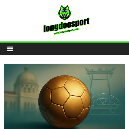
Skip
to
content
Longdoosport
เว็บ
แทง
บอล
พนัน
บอล
ออนไลน์
จ่าย